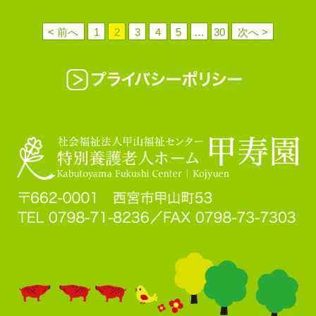
< 前へ
1
2
3
4
5
…
30
次へ >