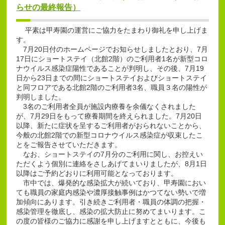
らせの最終報告）
平素は甲寿園の運営にご協力をたまわり御礼を申し上げま
す。
7月20日付のホームページでお知らせしましたとおり、7月
17日にショートステイ（北館2階）のご利用者1名が新型コロ
ナウイルス感染症陽性であることが判明し、その後、7月19
日から23日までの間にショートステイおよびショートステイ
と同フロアである北館2階のご利用者3名、職員３名の陽性が
判明しました。
3名のご利用者全員が施設内療養を余儀なくされました
が、7月29日をもって療養期間を終えられました。7月20日
以降、新たに症状を呈するご利用者がおられないことから、
今般の北館2階での新型コロナウイルス感染症が収束したこ
とをご報告させていただきます。
なお、ショートステイの7月分のご利用に関し、お控えい
ただくよう個別に連絡をさしあげてまいりましたが、8月1日
以降はご予約どおりに利用可能となっております。
市中では、爆発的な感染拡大が続いており、甲寿園におい
ても職員の家庭内感染や濃厚接触事例はかつてない勢いで増
加傾向にあります。引き続きご利用者・職員の体調の把握・
感染管理を徹底し、感染の拡大防止に努めてまいります。こ
の度の皆様のご協力に感謝を申し上げますとともに、今後も