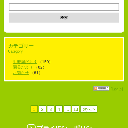
検索
カテゴリー
Category
甲寿園だより
（150）
園長だより
（82）
お知らせ
（61）
[Login]
1
2
3
4
…
13
次へ >