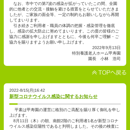
なお、市中での第7波の感染が拡がっていたこの間、全園
的に他者との交流・接触を避ける措置をとらせていただきま
したが、ご家族の面会等、一定の制約もお願いしながら再開
してまいります。
引き続きご利用者・職員の体調の把握・感染管理を徹底
し、感染の拡大防止に努めてまいります。この度の皆様のご
協力に感謝を申し上げますとともに、今後も何卒ご理解・ご
協力を賜りますようお願い申し上げます。
2022年9月13日
特別養護老人ホーム甲寿園
園長 小林 浩司
2022-8/15|月|16:42
新型コロナウイルス感染に関するお知らせ
平素は甲寿園の運営に格別のご高配を賜り厚く御礼を申し
上げます。
8月11日（木）の朝、南館2階のご利用者1名が新型コロナ
ウイルス感染症陽性であると判明しました。その後の検査に