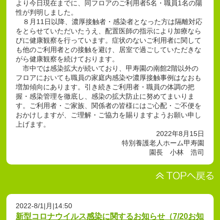
より今日現在までに、同フロアのご利用者5名・職員1名の陽
性が判明しました。
８月11日以降、濃厚接触者・感染者となった方は隔離対応
をとらせていただいたうえ、配置医師の指示により加療なら
びに健康観察を行っています。症状のないご利用者に関して
も他のご利用者との接触を避け、居室で過ごしていただきな
がら健康観察を続けております。
市中では感染拡大が続いており、甲寿園の南館2階以外の
フロアにおいても職員の家庭内感染や濃厚接触事例はなおも
増加傾向にあります。引き続きご利用者・職員の体調の把
握・感染管理を徹底し、感染の拡大防止に努めてまいりま
す。ご利用者・ご家族、関係者の皆様にはご心配・ご不便を
おかけしますが、ご理解・ご協力を賜りますようお願い申し
上げます。
2022年8月15日
特別養護老人ホーム甲寿園
園長 小林 浩司
2022-8/1|月|14:50
新型コロナウイルス感染に関するお知らせ（7/20お知