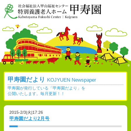
甲寿園だより
KOJYUEN Newspaper
甲寿園が発行している「甲寿園だより」を
公開いたします。毎月更新！！
2015-2/3|火|17:26
甲寿園だより2月号