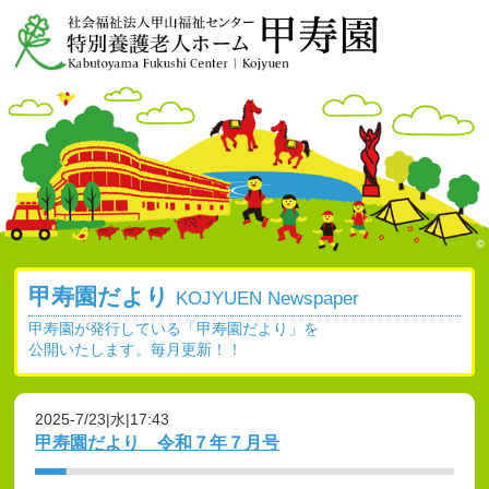
甲寿園だより
KOJYUEN Newspaper
甲寿園が発行している「甲寿園だより」を
公開いたします。毎月更新！！
2025-7/23|水|17:43
甲寿園だより 令和７年７月号