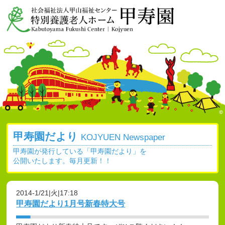
甲寿園だより
KOJYUEN Newspaper
甲寿園が発行している「甲寿園だより」を
公開いたします。毎月更新！！
2014-1/21|火|17:18
甲寿園だより1月号新春特大号