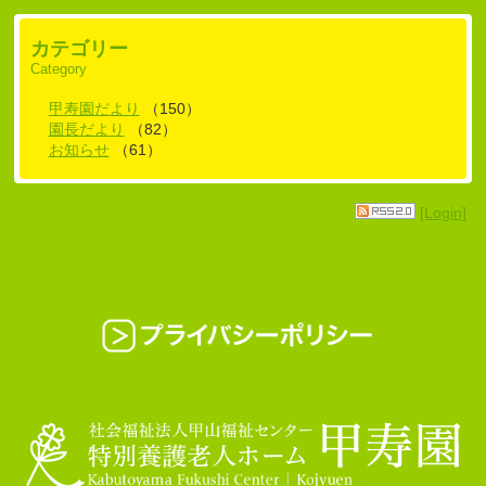
カテゴリー
Category
甲寿園だより
（150）
園長だより
（82）
お知らせ
（61）
[Login]