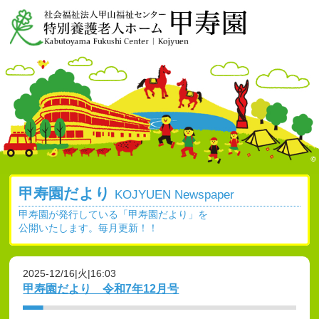
甲寿園だより
KOJYUEN Newspaper
甲寿園が発行している「甲寿園だより」を
公開いたします。毎月更新！！
2025-12/16|火|16:03
甲寿園だより 令和7年12月号