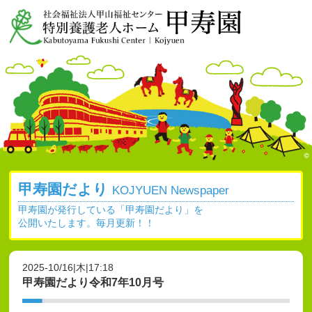
甲寿園だより
KOJYUEN Newspaper
甲寿園が発行している「甲寿園だより」を
公開いたします。毎月更新！！
2025-10/16|木|17:18
甲寿園だより令和7年10月号