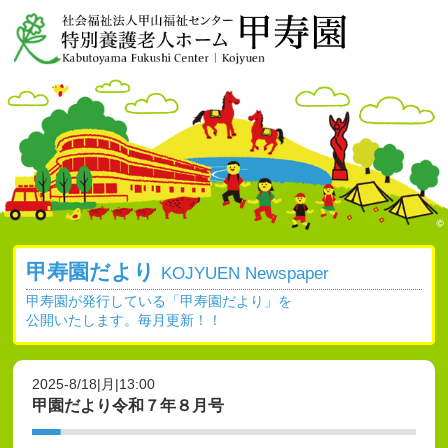
甲寿園だより
KOJYUEN Newspaper
甲寿園が発行している「甲寿園だより」を
公開いたします。毎月更新！！
2025-8/18|月|13:00
甲園だより令和７年８月号