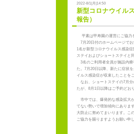
2022-8/1|月|14:50
新型コロナウイルス
報告）
平素は甲寿園の運営にご協力を
7月20日付のホームページでお
1名が新型コロナウイルス感染症
ステイおよびショートステイと同
3名のご利用者全員が施設内療養
た。7月20日以降、新たに症状
イルス感染症が収束したことを
なお、ショートステイの7月分
たが、8月1日以降はご予約どお
市中では、爆発的な感染拡大が
てない勢いで増加傾向にありま
大防止に努めてまいります。こ
ご協力を賜りますようお願い申