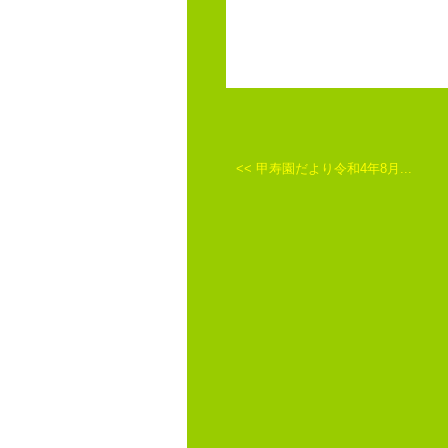
<<
甲寿園だより令和4年8月...