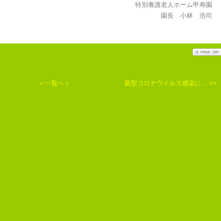
特別養護老人ホーム甲寿園
園長 小林 浩司
＜一覧へ＞
新型コロナウイルス感染に...
>>