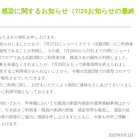
感染に関するお知らせ（7/20お知らせの最終
たまわり御礼を申し上げます。
知らせしましたとおり、7月17日にショートステイ（北館2階）のご利用者
陽性であることが判明し、その後、7月19日から23日までの間にショート
フロアである北館2階のご利用者3名、職員３名の陽性が判明しました。
を余儀なくされましたが、7月29日をもって療養期間を終えられまし
を呈するご利用者がおられないことから、今般の北館2階での新型コロナウ
ご報告させていただきます。
のご利用に関し、お控えいただくよう個別に連絡をさしあげてまいりまし
りに利用可能となっております。
続いており、甲寿園においても職員の家庭内感染や濃厚接触事例はかつ
す。引き続きご利用者・職員の体調の把握・感染管理を徹底し、感染の拡
の度の皆様のご協力に感謝を申し上げますとともに、今後も何卒ご理解・
し上げます。
2022年8月1日